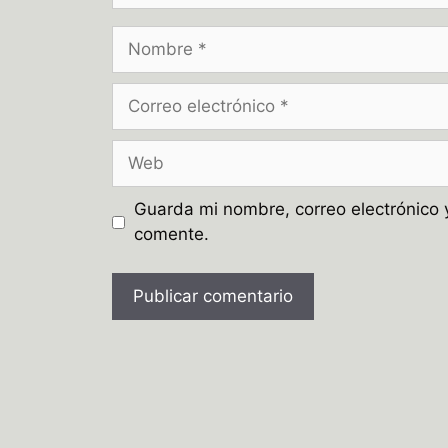
Nombre
Correo
electrónico
Web
Guarda mi nombre, correo electrónico 
comente.
A
l
t
e
r