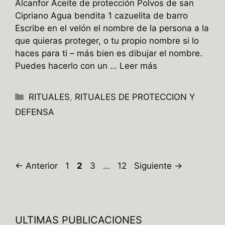
Alcanfor Aceite de protección Polvos de san
Cipriano Agua bendita 1 cazuelita de barro
Escribe en el velón el nombre de la persona a la
que quieras proteger, o tu propio nombre si lo
haces para ti – más bien es dibujar el nombre.
Puedes hacerlo con un …
Leer más
Categorías
RITUALES
,
RITUALES DE PROTECCION Y
DEFENSA
Página
Página
Página
Página
←
Anterior
1
2
3
…
12
Siguiente
→
ULTIMAS PUBLICACIONES