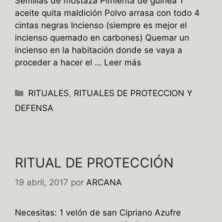
Semillas de mostaza Pimienta de guinea 1
aceite quita maldición Polvo arrasa con todo 4
cintas negras Incienso (siempre es mejor el
incienso quemado en carbones) Quemar un
incienso en la habitación donde se vaya a
proceder a hacer el …
Leer más
Categorías
RITUALES
,
RITUALES DE PROTECCION Y
DEFENSA
RITUAL DE PROTECCIÓN
19 abril, 2017
por
ARCANA
Necesitas: 1 velón de san Cipriano Azufre