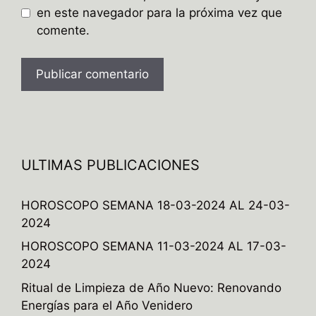
en este navegador para la próxima vez que
comente.
A
l
t
e
ULTIMAS PUBLICACIONES
r
n
HOROSCOPO SEMANA 18-03-2024 AL 24-03-
a
2024
t
HOROSCOPO SEMANA 11-03-2024 AL 17-03-
i
2024
v
e
Ritual de Limpieza de Año Nuevo: Renovando
:
Energías para el Año Venidero