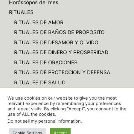
Horóscopos del mes
RITUALES
RITUALES DE AMOR
RITUALES DE BAÑOS DE PROPOSITO
RITUALES DE DESAMOR Y OLVIDO
RITUALES DE DINERO Y PROSPERIDAD
RITUALES DE ORACIONES
RITUALES DE PROTECCION Y DEFENSA
RITUALES DE SALUD
RITUALES DE VARIOS
We use cookies on our website to give you the most
RITUALES TRABAJO Y NEGOCIOS
relevant experience by remembering your preferences
and repeat visits. By clicking “Accept”, you consent to the
use of ALL the cookies.
Do not sell my personal information
.
© 2026 CIENCIAARCANA.COM
• Creado con
Cookie Settings
Accept