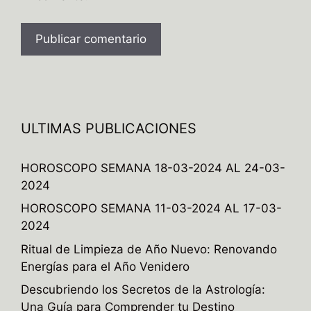
A
l
t
e
ULTIMAS PUBLICACIONES
r
n
HOROSCOPO SEMANA 18-03-2024 AL 24-03-
a
2024
t
HOROSCOPO SEMANA 11-03-2024 AL 17-03-
i
2024
v
e
Ritual de Limpieza de Año Nuevo: Renovando
:
Energías para el Año Venidero
Descubriendo los Secretos de la Astrología:
Una Guía para Comprender tu Destino